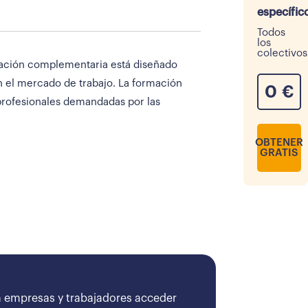
específic
Todos
los
colectivos
mación complementaria está diseñado
en el mercado de trabajo. La formación
0
€
profesionales demandadas por las
OBTENER
GRATIS
 empresas y trabajadores acceder