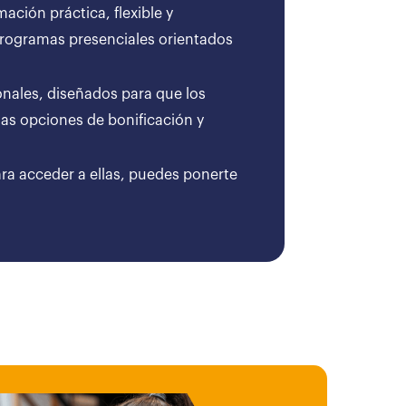
ción práctica, flexible y
 programas presenciales orientados
onales, diseñados para que los
as opciones de bonificación y
ara acceder a ellas, puedes ponerte