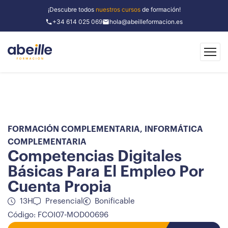
¡Descubre todos
nuestros cursos
de formación!
+34 614 025 069
hola@abeilleformacion.es
FORMACIÓN COMPLEMENTARIA
,
INFORMÁTICA
COMPLEMENTARIA
Competencias Digitales
Básicas Para El Empleo Por
Cuenta Propia
13H
Presencial
Bonificable
Código: FCOI07-MOD00696