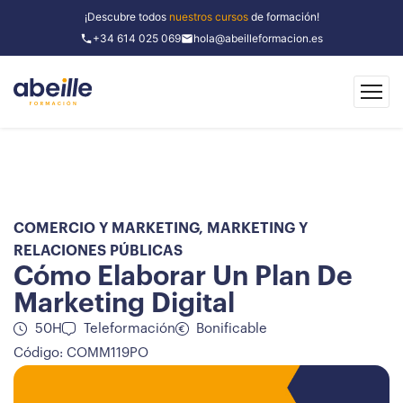
¡Descubre todos
nuestros cursos
de formación!
+34 614 025 069
hola@abeilleformacion.es
COMERCIO Y MARKETING
,
MARKETING Y
RELACIONES PÚBLICAS
Cómo Elaborar Un Plan De
Marketing Digital
50H
Teleformación
Bonificable
Código: COMM119PO