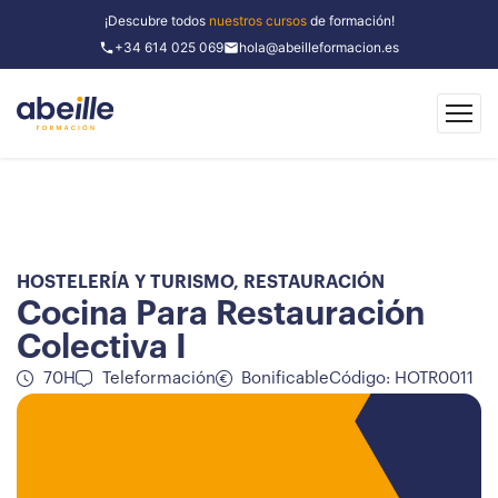
¡Descubre todos
nuestros cursos
de formación!
+34 614 025 069
hola@abeilleformacion.es
HOSTELERÍA Y TURISMO
,
RESTAURACIÓN
Cocina Para Restauración
Colectiva I
70H
Teleformación
Bonificable
Código: HOTR0011