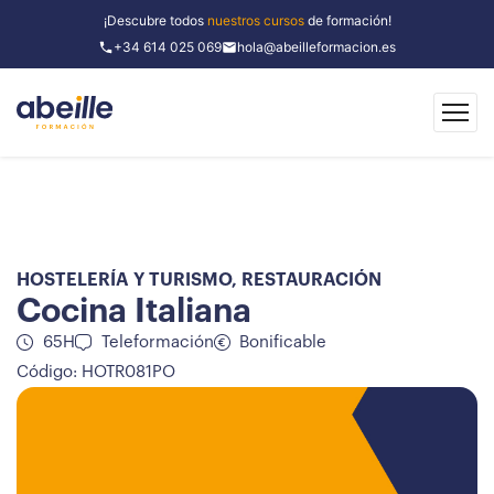
¡Descubre todos
nuestros cursos
de formación!
+34 614 025 069
hola@abeilleformacion.es
HOSTELERÍA Y TURISMO
,
RESTAURACIÓN
Cocina Italiana
65H
Teleformación
Bonificable
Código: HOTR081PO