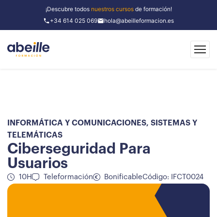
¡Descubre todos
nuestros cursos
de formación!
+34 614 025 069
hola@abeilleformacion.es
INFORMÁTICA Y COMUNICACIONES
,
SISTEMAS Y
TELEMÁTICAS
Ciberseguridad Para
Usuarios
10H
Teleformación
Bonificable
Código: IFCT0024