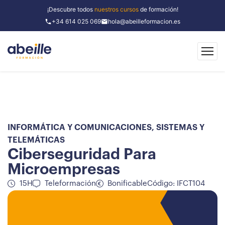
¡Descubre todos
nuestros cursos
de formación!
+34 614 025 069
hola@abeilleformacion.es
INFORMÁTICA Y COMUNICACIONES
,
SISTEMAS Y
TELEMÁTICAS
Ciberseguridad Para
Microempresas
15H
Teleformación
Bonificable
Código: IFCT104