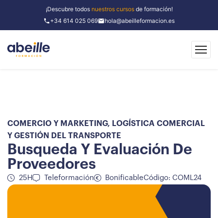
¡Descubre todos
nuestros cursos
de formación!
+34 614 025 069
hola@abeilleformacion.es
COMERCIO Y MARKETING
,
LOGÍSTICA COMERCIAL
Y GESTIÓN DEL TRANSPORTE
Busqueda Y Evaluación De
Proveedores
25H
Teleformación
Bonificable
Código: COML24