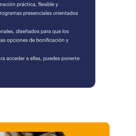
ción práctica, flexible y
 programas presenciales orientados
onales, diseñados para que los
as opciones de bonificación y
ara acceder a ellas, puedes ponerte