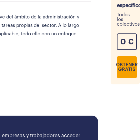
específic
Todos
ve del ámbito de la administración y
los
colectivos
areas propias del sector. A lo largo
aplicable, todo ello con un enfoque
0
€
OBTENER
GRATIS
 empresas y trabajadores acceder