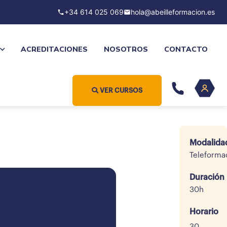
+34 614 025 069
hola@abeilleformacion.es
ACREDITACIONES
NOSOTROS
CONTACTO
VER CURSOS
Modalida
Teleforma
Duración
30h
Horario
30