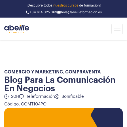
¡Descubre todos
nuestros cursos
de formación!
+34 614 025 069
hola@abeilleformacion.es
COMERCIO Y MARKETING
,
COMPRAVENTA
Blog Para La Comunicación
En Negocios
20H
Teleformación
Bonificable
Código: COMT104PO