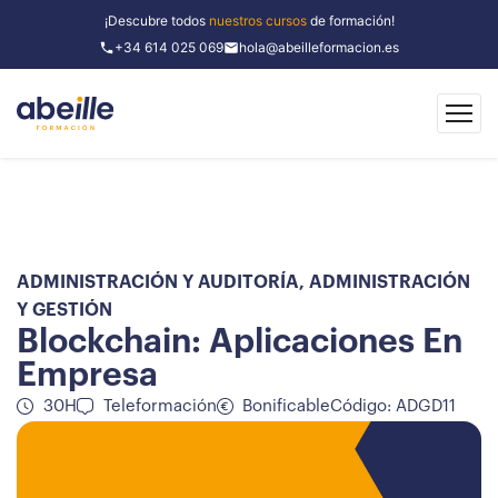
¡Descubre todos
nuestros cursos
de formación!
+34 614 025 069
hola@abeilleformacion.es
ADMINISTRACIÓN Y AUDITORÍA
,
ADMINISTRACIÓN
Y GESTIÓN
Blockchain: Aplicaciones En
Empresa
30H
Teleformación
Bonificable
Código: ADGD11