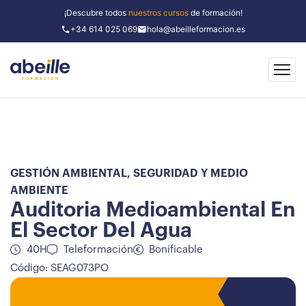
¡Descubre todos
nuestros cursos
de formación!
+34 614 025 069
hola@abeilleformacion.es
GESTIÓN AMBIENTAL
,
SEGURIDAD Y MEDIO
AMBIENTE
Auditoria Medioambiental En
El Sector Del Agua
40H
Teleformación
Bonificable
Código: SEAG073PO