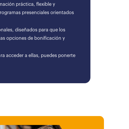
ción práctica, flexible y
 programas presenciales orientados
onales, diseñados para que los
as opciones de bonificación y
ara acceder a ellas, puedes ponerte