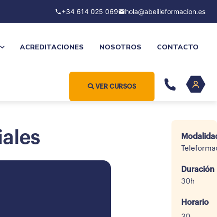
+34 614 025 069
hola@abeilleformacion.es
ACREDITACIONES
NOSOTROS
CONTACTO
VER CURSOS
iales
Modalida
Teleforma
Duración
30h
Horario
30