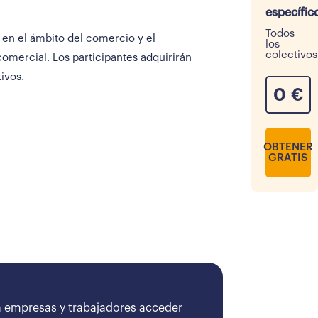
específic
Todos
en el ámbito del comercio y el
los
colectivos
omercial. Los participantes adquirirán
ivos.
0
€
OBTENER
GRATIS
 empresas y trabajadores acceder