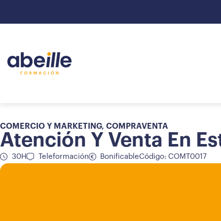
COMERCIO Y MARKETING
,
COMPRAVENTA
Atención Y Venta En E
30H
Teleformación
Bonificable
Código: COMT0017