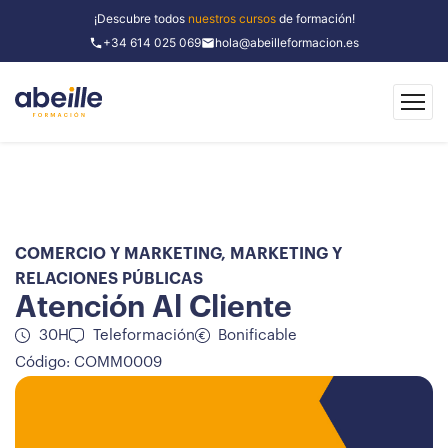
¡Descubre todos
nuestros cursos
de formación!
+34 614 025 069
hola@abeilleformacion.es
COMERCIO Y MARKETING
,
MARKETING Y
RELACIONES PÚBLICAS
Atención Al Cliente
30H
Teleformación
Bonificable
Código: COMM0009