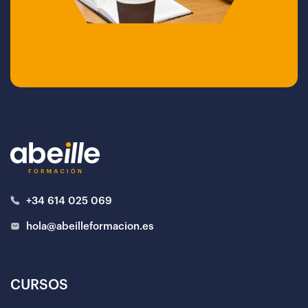
+34 614 025 069
hola@abeilleformacion.es
CURSOS