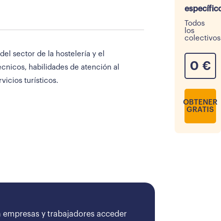
específic
Todos
los
colectivos
el sector de la hostelería y el
0
€
cnicos, habilidades de atención al
icios turísticos.
OBTENER
GRATIS
 empresas y trabajadores acceder