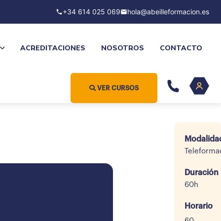
+34 614 025 069
hola@abeilleformacion.es
ACREDITACIONES
NOSOTROS
CONTACTO
VER CURSOS
Modalida
Teleforma
Duración
60h
Horario
60