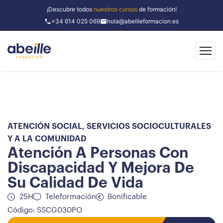
¡Descubre todos
nuestros cursos
de formación!
+34 614 025 069
hola@abeilleformacion.es
ATENCIÓN SOCIAL
,
SERVICIOS SOCIOCULTURALES
Y A LA COMUNIDAD
Atención A Personas Con
Discapacidad Y Mejora De
Su Calidad De Vida
25H
Teleformación
Bonificable
Código: SSCG030PO