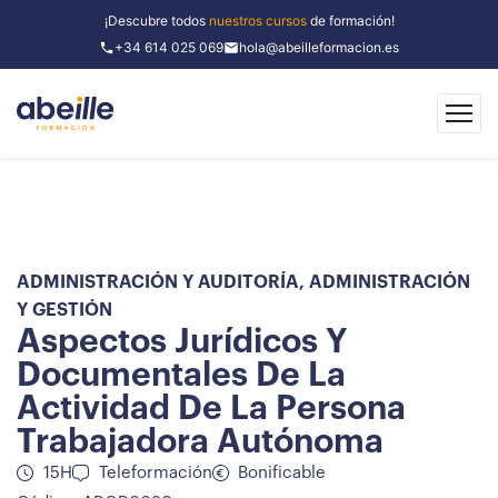
¡Descubre todos
nuestros cursos
de formación!
+34 614 025 069
hola@abeilleformacion.es
ADMINISTRACIÓN Y AUDITORÍA
,
ADMINISTRACIÓN
Y GESTIÓN
Aspectos Jurídicos Y
Documentales De La
Actividad De La Persona
Trabajadora Autónoma
15H
Teleformación
Bonificable