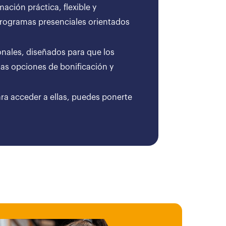
ción práctica, flexible y
 programas presenciales orientados
onales, diseñados para que los
as opciones de bonificación y
ara acceder a ellas, puedes ponerte