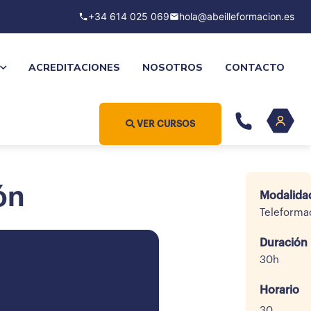
+34 614 025 069
hola@abeilleformacion.es
ACREDITACIONES
NOSOTROS
CONTACTO
VER CURSOS
ón
Modalida
Teleforma
Duración
30h
Horario
30