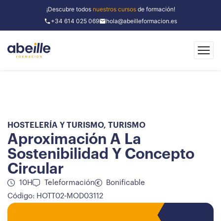
¡Descubre todos
nuestros cursos
de formación!
+34 614 025 069
hola@abeilleformacion.es
HOSTELERÍA Y TURISMO
,
TURISMO
Aproximación A La
Sostenibilidad Y Concepto
Circular
10H
Teleformación
Bonificable
Código: HOTT02-MOD03112