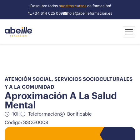
¡Descubre todos
nuestros cursos
de formación!
+34 614 025 069
hola@abeilleformacion.es
ATENCIÓN SOCIAL
,
SERVICIOS SOCIOCULTURALES
Y A LA COMUNIDAD
Aproximación A La Salud
Mental
10H
Teleformación
Bonificable
Código: SSCG0008