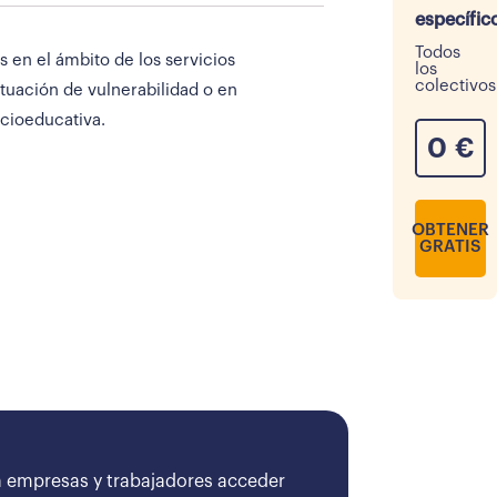
específic
Todos
 en el ámbito de los servicios
los
colectivos
ituación de vulnerabilidad o en
ocioeducativa.
0
€
OBTENER
GRATIS
 empresas y trabajadores acceder