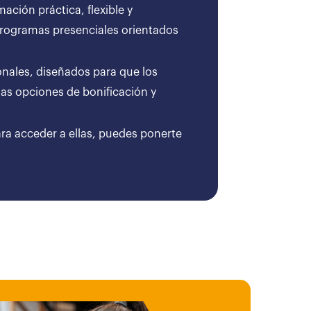
ción práctica, flexible y
 programas presenciales orientados
onales, diseñados para que los
as opciones de bonificación y
ara acceder a ellas, puedes ponerte