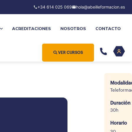
+34 614 025 069
hola@abeilleformacion.es
ACREDITACIONES
NOSOTROS
CONTACTO
VER CURSOS
Modalida
Teleforma
Duración
30h
Horario
30