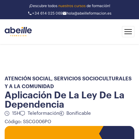
¡Descubre todos
nuestros cursos
de formación!
+34 614 025 069
hola@abeilleformacion.es
ATENCIÓN SOCIAL
,
SERVICIOS SOCIOCULTURALES
Y A LA COMUNIDAD
Aplicación De La Ley De La
Dependencia
15H
Teleformación
Bonificable
Código: SSCG006PO