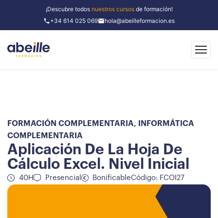
¡Descubre todos
nuestros cursos
de formación!
+34 614 025 069
hola@abeilleformacion.es
FORMACIÓN COMPLEMENTARIA
,
INFORMÁTICA
COMPLEMENTARIA
Aplicación De La Hoja De
Cálculo Excel. Nivel Inicial
40H
Presencial
Bonificable
Código: FCOI27