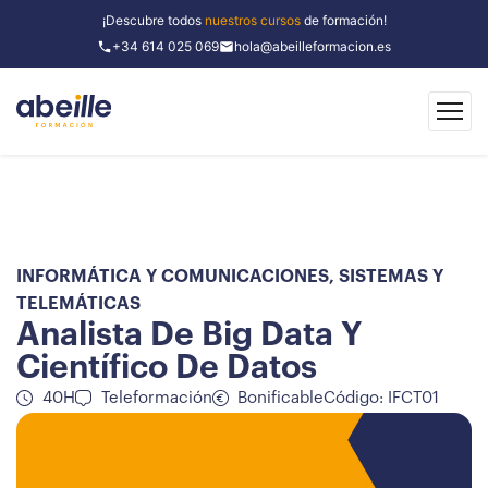
¡Descubre todos
nuestros cursos
de formación!
+34 614 025 069
hola@abeilleformacion.es
INFORMÁTICA Y COMUNICACIONES
,
SISTEMAS Y
TELEMÁTICAS
Analista De Big Data Y
Científico De Datos
40H
Teleformación
Bonificable
Código: IFCT01