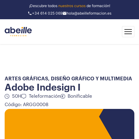
¡Descubre todos
nuestros cursos
de formación!
+34 614 025 069
hola@abeilleformacion.es
ARTES GRÁFICAS
,
DISEÑO GRÁFICO Y MULTIMEDIA
Adobe Indesign I
50H
Teleformación
Bonificable
Código: ARGG0008