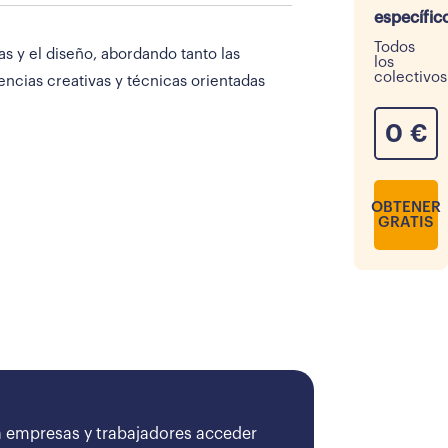
específic
Todos
s y el diseño, abordando tanto las
los
colectivos
encias creativas y técnicas orientadas
0
€
OBTENER
GRATIS
 empresas y trabajadores acceder