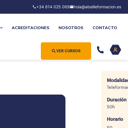
+34 614 025 069
hola@abeilleformacion.es
ACREDITACIONES
NOSOTROS
CONTACTO
VER CURSOS
Modalida
Teleforma
Duración
50h
Horario
50