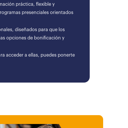
ción práctica, flexible y
 programas presenciales orientados
onales, diseñados para que los
as opciones de bonificación y
ara acceder a ellas, puedes ponerte